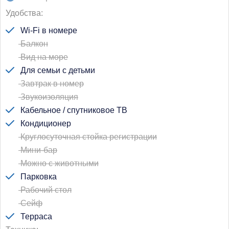
Удобства
Wi-Fi в номере
Балкон
Вид на море
Для семьи с детьми
Завтрак в номер
Звукоизоляция
Кабельное / спутниковое ТВ
Кондиционер
Круглосуточная стойка регистрации
Мини-бар
Можно с животными
Парковка
Рабочий стол
Сейф
Терраса