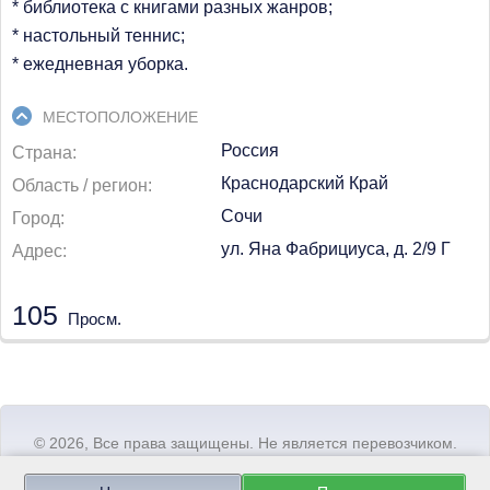
* библиотека с книгами разных жанров;
* настольный теннис;
* ежедневная уборка.
МЕСТОПОЛОЖЕНИЕ
Россия
Страна
Краснодарский Край
Область / регион
Сочи
Город
ул. Яна Фабрициуса, д. 2/9 Г
Адрес
105
Просм.
© 2026, Bce пpaвa зaщищeны. He являeтcя пepeвoзчикoм.
arendavsochi.com